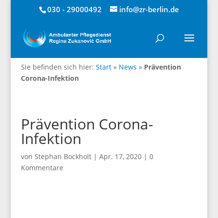
030 - 29000492
info@zr-berlin.de
Sie befinden sich hier:
Start
»
News
»
Prävention
Corona-Infektion
Prävention Corona-
Infektion
von
Stephan Bockholt
|
Apr. 17, 2020
|
0
Kommentare