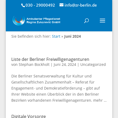
030 - 29000492
info@zr-berlin.de
Sie befinden sich hier:
Start
»
Juni 2024
Liste der Berliner Freiwilligenagenturen
von
Stephan Bockholt
|
Juni 24, 2024
|
Uncategorized
Die Berliner Senatsverwaltung für Kultur und
Gesellschaftlichen Zusammenhalt – Referat für
Engagement- und Demokratieförderung – gibt auf
Ihrer Website einen Überblick der in den Berliner
Bezirken vorhandenen Freiwilligenagenturen. mehr …
Digitale Vorsorge