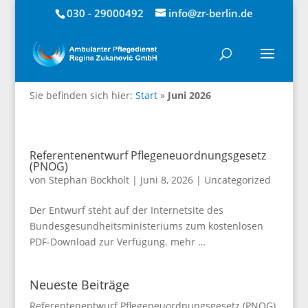
030 - 29000492
info@zr-berlin.de
Sie befinden sich hier:
Start
»
Juni 2026
Referentenentwurf Pflegeneuordnungsgesetz
(PNOG)
von
Stephan Bockholt
|
Juni 8, 2026
|
Uncategorized
Der Entwurf steht auf der Internetsite des
Bundesgesundheitsministeriums zum kostenlosen
PDF-Download zur Verfügung. mehr …
Neueste Beiträge
Referentenentwurf Pflegeneuordnungsgesetz (PNOG)