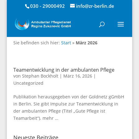
030 - 29000492
info@zr-berlin.de
Sie befinden sich hier:
Start
»
März 2026
Teamentwicklung in der ambulanten Pflege
von
Stephan Bockholt
|
März 16, 2026
|
Uncategorized
Publikation herausgegeben von der Goldnetz gGmbH
in Berlin. Sie gibt Impulse zur Teamentwicklung in
der ambulanten Pflege (Titel „Gute Pflege ist
Teamarbeit“). mehr …
Neueste Beiträge