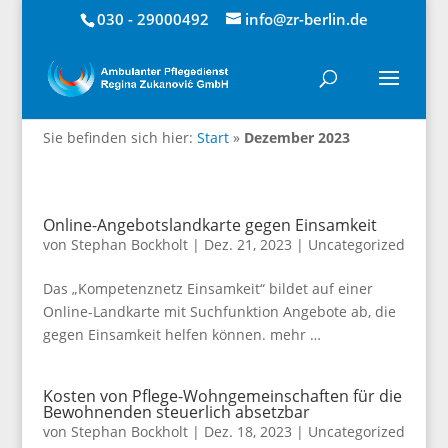
030 - 29000492
info@zr-berlin.de
Sie befinden sich hier:
Start
»
Dezember 2023
Online-Angebotslandkarte gegen Einsamkeit
von
Stephan Bockholt
|
Dez. 21, 2023
|
Uncategorized
Das „Kompetenznetz Einsamkeit“ bildet auf einer
Online-Landkarte mit Suchfunktion Angebote ab, die
gegen Einsamkeit helfen können. mehr …
Kosten von Pflege-Wohngemeinschaften für die
Bewohnenden steuerlich absetzbar
von
Stephan Bockholt
|
Dez. 18, 2023
|
Uncategorized