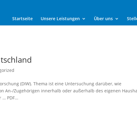
Startseite
Unsere Leistungen
Über uns
Stel
tschland
gorized
sforschung (DIW). Thema ist eine Untersuchung darüber, wie
on An-/Zugehörigen innerhalb oder außerhalb des eigenen Hausha
 … PDF...