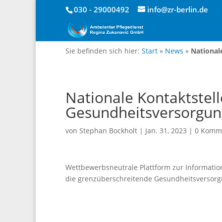
030 - 29000492
info@zr-berlin.de
Sie befinden sich hier:
Start
»
News
»
National
Nationale Kontaktstel
Gesundheitsversorgun
von
Stephan Bockholt
|
Jan. 31, 2023
|
0 Komm
Wettbewerbsneutrale Plattform zur Informatio
die grenzüberschreitende Gesundheitsversor