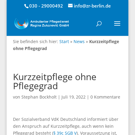
030 - 29000492
info@zr-berlin.de
Sie befinden sich hier:
Start
»
News
»
Kurzzeitpflege
ohne Pflegegrad
Kurzzeitpflege ohne
Pflegegrad
von
Stephan Bockholt
|
Juli 19, 2022
|
0 Kommentare
Der Sozialverband VdK Deutschland informiert über
den Anspruch auf Kurzzeitpflege, auch wenn kein
Pflegegrad besteht (
§ 39c SGB V
). Voraussetzung ist,