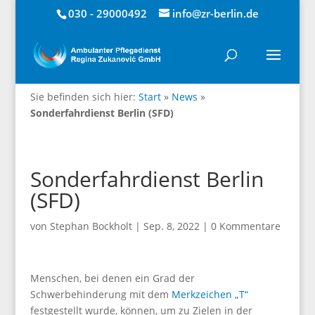
030 - 29000492
info@zr-berlin.de
Sie befinden sich hier:
Start
»
News
»
Sonderfahrdienst Berlin (SFD)
Sonderfahrdienst Berlin
(SFD)
von
Stephan Bockholt
|
Sep. 8, 2022
|
0 Kommentare
Menschen, bei denen ein Grad der
Schwerbehinderung mit dem
Merkzeichen „T“
festgestellt wurde, können, um zu Zielen in der