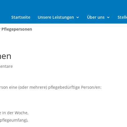
Startseite
Unsere Leistungen
Über uns
Stel
r Pflegepersonen
nen
entare
son eine (oder mehrere) pflegebedürftige Person/en:
e in der Woche,
pflegeumfang),